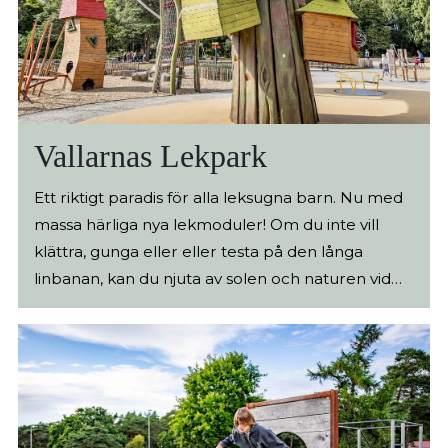
Vallarnas Lekpark
Ett riktigt paradis för alla leksugna barn. Nu med
massa härliga nya lekmoduler! Om du inte vill
klättra, gunga eller eller testa på den långa
linbanan, kan du njuta av solen och naturen vid
någon av sittplatserna under björkarna. Glöm inte
kaffekorgen. Barnens smultronställe Bara en kort
promenad från centrum finns detta härliga
område för stoj och lek. Den stora lekparken är
barnens absoluta favoritplats där allt är gratis och
öppet varje dag, året om. Här finns Klätterportal