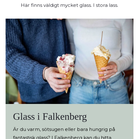
du kommer endast hitta ingredienser som fyller
Här finns väldigt mycket glass. I stora lass.
ett klart syfte. Avskalad skulle man kunna säga. Så
kom med ett öppet sinne och du kommer få en
helt ny pizzaupplevelse.
Glass i Falkenberg
Är du varm, sötsugen eller bara hungrig på
fantastisk glass? I Falkenberg kan du hitta