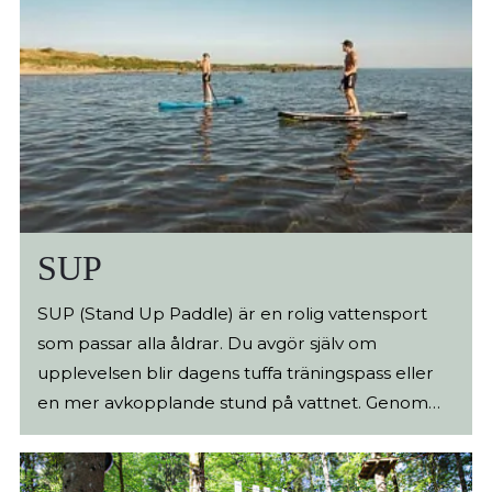
SUP
SUP (Stand Up Paddle) är en rolig vattensport
som passar alla åldrar. Du avgör själv om
upplevelsen blir dagens tuffa träningspass eller
en mer avkopplande stund på vattnet. Genom
SUP tränas koordination, rörlighet och balans och
du får samtidigt en härlig naturupplevelse. Havet
Parkera vid någon av Falkenbergs stränder och