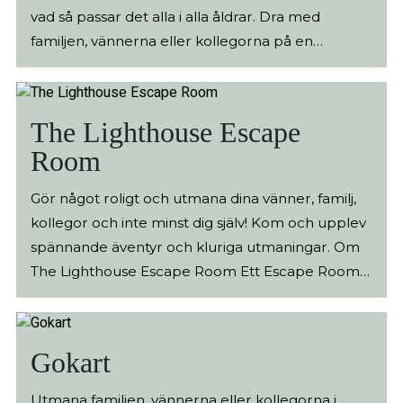
vad så passar det alla i alla åldrar. Dra med
familjen, vännerna eller kollegorna på en
nostalgiskresa. Black Cat Pinball startade som en
hobbyverksamhet men har under åren vuxit mer
och mer. Målet med verksamheten är att ge alla
The Lighthouse Escape
en möjlighet att spela flipper och uppleva
Room
känslan som bara kan skapas med fysiska
maskiner. Öppettiderna är främst tisdagar, 18.00-
Gör något roligt och utmana dina vänner, familj,
21.00 och söndagar, 11.00-14.00 men lokalen kan
kollegor och inte minst dig själv! Kom och upplev
komma vara öppen andra dagar med. Se mer för
spännande äventyr och kluriga utmaningar. Om
aktuell vecka. Det går alltid bra att göra privata
The Lighthouse Escape Room Ett Escape Room
bokningar.
är ett äventyr fullt med spännande klurigheter
där du tillsammans med vänner, familj eller
arbetskamrater antar en utmaning. I rummet ska
Gokart
ni tillsammans, och med hjälp av logiskt tänkande,
samarbete och kommunikation, hitta ledtrådar
Utmana familjen, vännerna eller kollegorna i