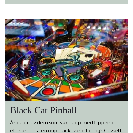
både den som vill finslipa sitt spel och den som
omkring i en värld av nät mellan små stugor på
söker en rolig och social upplevelse.
stolpar, klätterhinder och snirkliga rutschkanor.
Här kan de lite yngre barnen leka säkert i vad
som troligen är Nordens största nätpark
Black Cat Pinball
Är du en av dem som vuxit upp med flipperspel
eller är detta en oupptäckt värld för dig? Oavsett