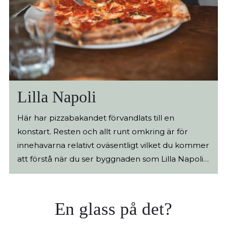
uppmuntras spontana besökare, då det enbart
är drop-in som gäller. Ackebergs håller öppet
under sommarmånaderna.
Lilla Napoli
Här har pizzabakandet förvandlats till en
konstart. Resten och allt runt omkring är för
innehavarna relativt oväsentligt vilket du kommer
att förstå när du ser byggnaden som Lilla Napoli
huserar i. Den napolitanska pizzan är inte alls lik
den svenska varianten. Den är mjuk, fluffig,
lättsmält och lättäten. I jämförelse med en svensk
En glass på det?
pizza är Pizza Napoletana mycket spartansk och