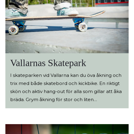
Det finns inga regler i parkour. Utövaren ska på
sitt eget sätt ta sig över, under eller runt på något
sätt. Följande regler gäller på området: Visa
respekt för varandra All utövning sker under eget
ansvar Yngre barn vistas på området i målsmans
närvaro
Vallarnas Skatepark
I skateparken vid Vallarna kan du öva åkning och
trix med både skatebord och kickbike. En riktigt
skön och aktiv hang-out för alla som gillar att åka
bräda. Grym åkning för stor och liten
Skateparken består av över 1000 kvadratmeter
betong- och stålkonstruktioner. Här har du
möjlighet till en mängd åkmoment. Parken är
alltid öppen och avgiftsfri. Den är upplyst på