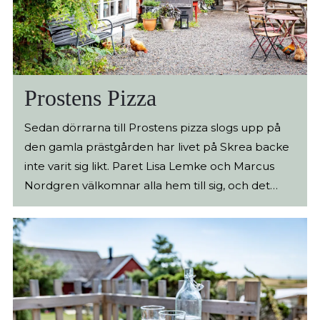
Prostens Pizza
Sedan dörrarna till Prostens pizza slogs upp på
den gamla prästgården har livet på Skrea backe
inte varit sig likt. Paret Lisa Lemke och Marcus
Nordgren välkomnar alla hem till sig, och det
som de kallar sitt andra vardagsrum. Här står den
gamla stenugnen i fokus och i den lagar de allt
från roman style pizza till smårätter med sitt
ursprung i råvaror från trakten. Lisa och Marcus
har utgått från en sak på Prostens pizza; vad vill
de själva ha när de går på krogen. Så räkna med