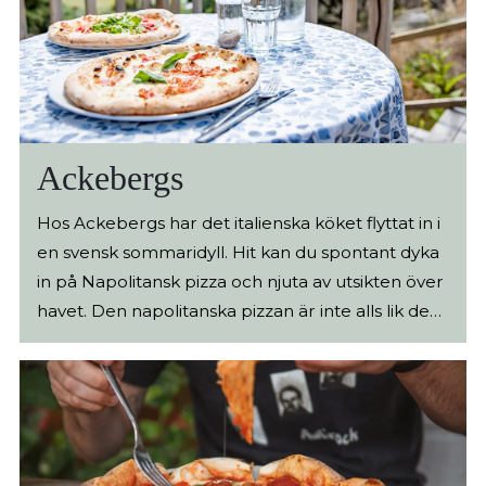
att dela bord och mat med varandra, social
eating, goda viner där ekologiskt och naturligt är
viktigt, halländska råvaror, avslappnat, kul och
framför allt gott. Trädgårdsbar På sommaren
öppnas trädgårdsbar och uteservering upp och
här serveras goda drinkar och smårätter till de
Ackebergs
som inte får plats inne i restaurang eller på
borden på uteserveringen. Då fylls gräsmattan
Hos Ackebergs har det italienska köket flyttat in i
med folk i alla åldrar och du kommer garanterat
en svensk sommaridyll. Hit kan du spontant dyka
ha mött nya vänner under kvällens gång.
in på Napolitansk pizza och njuta av utsikten över
havet. Den napolitanska pizzan är inte alls lik den
svenska varianten. Den är mjuk, fluffig, lättsmält
och lättäten. I jämförelse med en svensk pizza är
Pizza Napoletana mycket spartansk och du
kommer endast hitta ingredienser som fyller ett
klart syfte. Avskalad skulle man kunna säga. Här