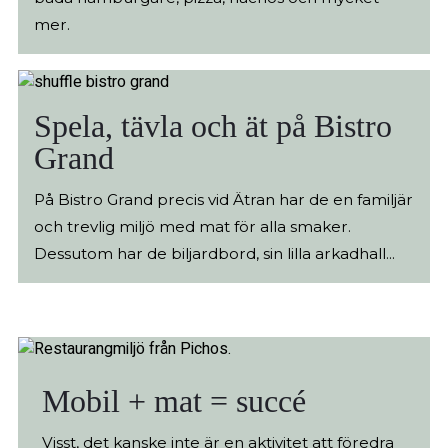
sommaren drop-in tider flera dagar i veckan. Är
mer.
ni en grupp så boka i förväg, banan är perfekt för
företagsevent. Här hittar du all information om
tider och priser.
Spela, tävla och ät på Bistro
Grand
På Bistro Grand precis vid Ätran har de en familjär
och trevlig miljö med mat för alla smaker.
Dessutom har de biljardbord, sin lilla arkadhall...
Mobil + mat = succé
Visst, det kanske inte är en aktivitet att föredra