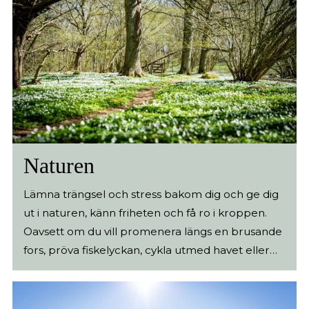
Naturen
Lämna trängsel och stress bakom dig och ge dig
ut i naturen, känn friheten och få ro i kroppen.
Oavsett om du vill promenera längs en brusande
fors, pröva fiskelyckan, cykla utmed havet eller
bara ha picknick i en skogsglänta så står
Falkenbergs fantastiska natur öppen för dig.
(mer…)