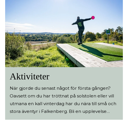
Aktiviteter
När gjorde du senast något för första gången?
Oavsett om du har tröttnat på solstolen eller vill
utmana en kall vinterdag har du nära till små och
stora äventyr i Falkenberg. Bli en upplevelse
rikare idag - på hästryggen, i kanoten eller
kanske på skateboarden. (mer…)