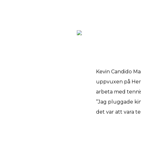
Kevin Candido Mag
uppvuxen på Herti
arbeta med tennis
”Jag pluggade kin
det var att vara t