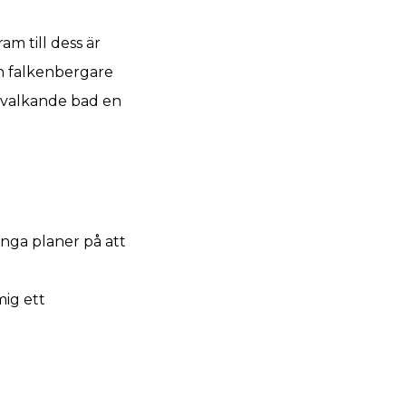
m till dess är
ch falkenbergare
t svalkande bad en
 inga planer på att
mig ett