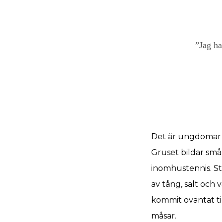
”Jag ha
Det är ungdomar 
Gruset bildar små
inomhustennis. St
av tång, salt och
kommit oväntat tid
måsar.