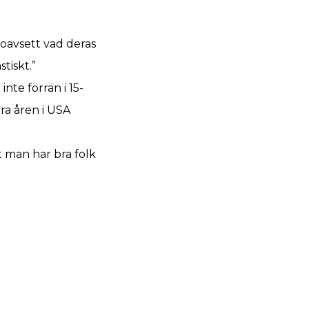
, oavsett vad deras
tiskt.”
nte förrän i 15-
ra åren i USA
tt man har bra folk