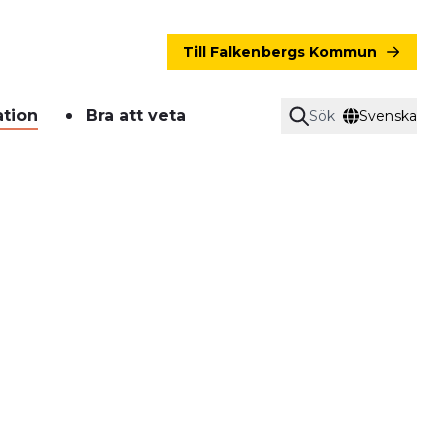
Till Falkenbergs Kommun
ation
Bra att veta
Sök
Svenska