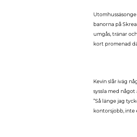
Utomhussäsongen 
banorna på Skrea 
umgås, tränar och 
kort promenad där
Kevin slår iväg nå
syssla med något 
”Så länge jag tyck
kontorsjobb, inte 