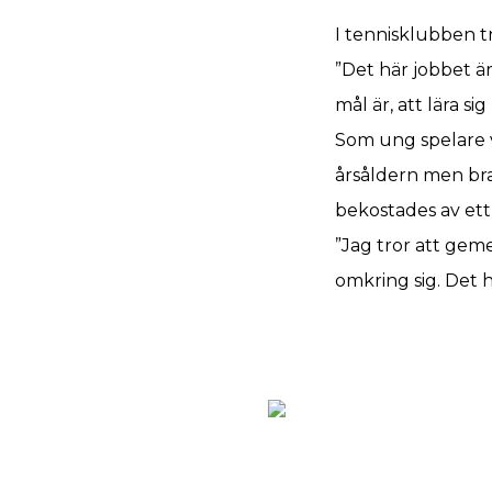
I tennisklubben t
”Det här jobbet är
mål är, att lära s
Som ung spelare va
årsåldern men br
bekostades av ett
”Jag tror att geme
omkring sig. Det h