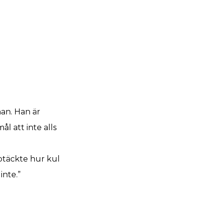
an. Han är
l att inte alls
pptäckte hur kul
inte.”