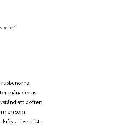
var fet”
grusbanorna.
efter månader av
avstånd att doften
rvärmen som
r kråkor överrösta