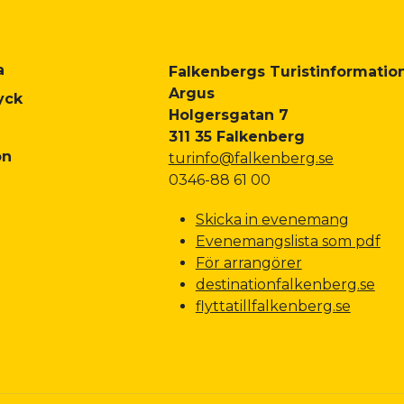
a
Falkenbergs Turistinformation
Argus
yck
Holgersgatan 7
311 35 Falkenberg
on
turinfo@falkenberg.se
0346-88 61 00
Skicka in evenemang
Evenemangslista som pdf
För arrangörer
destinationfalkenberg.se
flyttatillfalkenberg.se