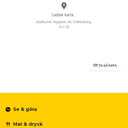
Laddar karta...
Badhuset, Nygatan 46, Falkenberg,
31178
🗺️ Se på karta
Se & göra
Mat & dryck