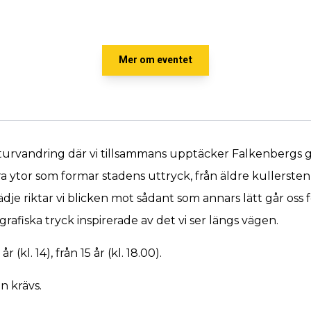
Mer om eventet
kturvandring där vi tillsammans upptäcker Falkenbergs ga
ra ytor som formar stadens uttryck, från äldre kullersten
je riktar vi blicken mot sådant som annars lätt går oss 
rafiska tryck inspirerade av det vi ser längs vägen.
kl. 14), från 15 år (kl. 18.00).
n krävs.