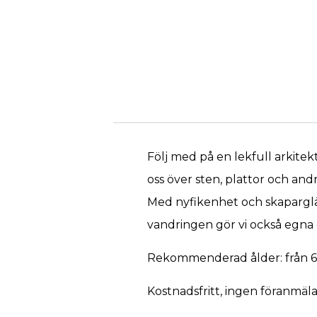
Följ med på en lekfull arkite
oss över sten, plattor och and
Med nyfikenhet och skapargläd
vandringen gör vi också egna g
Rekommenderad ålder: från 6 år (
Kostnadsfritt, ingen föranmäla