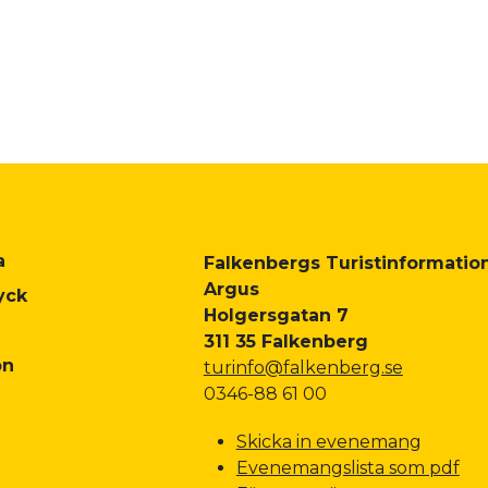
a
Falkenbergs Turistinformation
Argus
yck
Holgersgatan 7
311 35 Falkenberg
on
turinfo@falkenberg.se
0346-88 61 00
Skicka in evenemang
Evenemangslista som pdf