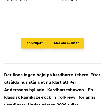
Köp biljett
Mer om eventet
Det finns ingen hejd på kardborre-febern. Efter
utsålda hus står det nu klart att Per
Anderssons hyllade ”Kardborreshowen – En
klassisk kamikaze-rock´n´roll-revy” förlängs
ytterligare. Under hösten 2026 rullar