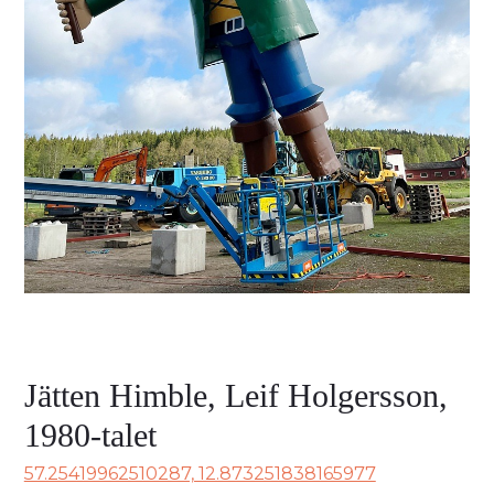
Jätten Himble, Leif Holgersson,
1980-talet
57.25419962510287, 12.873251838165977