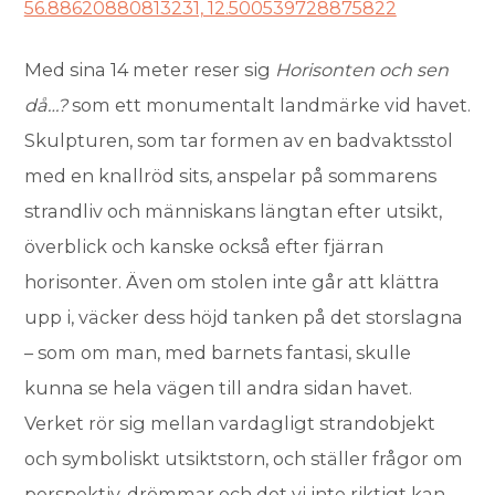
56.88620880813231, 12.500539728875822
Med sina 14 meter reser sig
Horisonten och sen
då…?
som ett monumentalt landmärke vid havet.
Skulpturen, som tar formen av en badvaktsstol
med en knallröd sits, anspelar på sommarens
strandliv och människans längtan efter utsikt,
överblick och kanske också efter fjärran
horisonter. Även om stolen inte går att klättra
upp i, väcker dess höjd tanken på det storslagna
– som om man, med barnets fantasi, skulle
kunna se hela vägen till andra sidan havet.
Verket rör sig mellan vardagligt strandobjekt
och symboliskt utsiktstorn, och ställer frågor om
perspektiv, drömmar och det vi inte riktigt kan