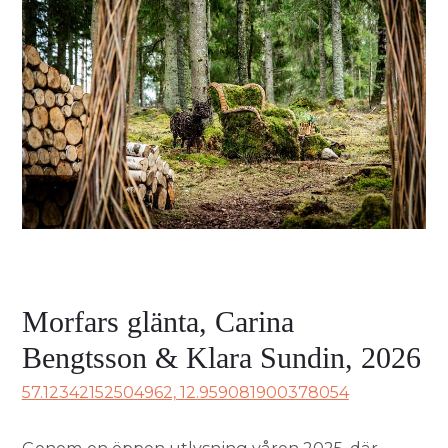
Morfars glänta, Carina
Bengtsson & Klara Sundin, 2026
57.12342152504962, 12.959081900378054